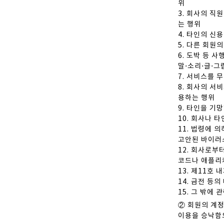
위
3. 회사의 
는 행위
4. 타인의 신
5. 다른 회원
6. 도박 등 
말⋅소리⋅글⋅그
7. 서비스를 
8. 회사의 
용하는 행위
9. 타인을 기
10. 회사나 
11. 법령에
고안된 바이러스
12. 회사로부
코드나 애플리
13. 제11호
14. 금전 등
15. 그 밖에
② 회원의 계정
이용을 승낙함